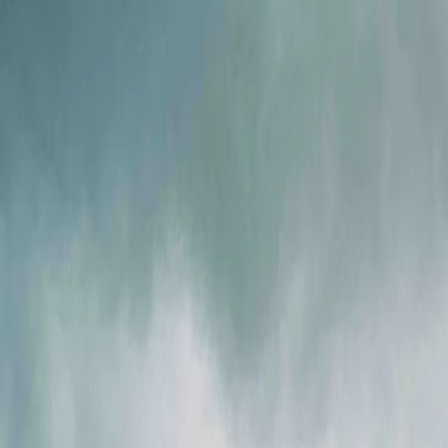
Ми в соцмережах
Info@ig.ua
+38 (056) 794-07-00
UA
Компанія
Продукція
FLOWIX
Сервіс
Галузі