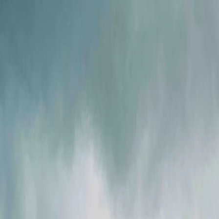
Ми в соцмережах
Info@ig.ua
+38 (056) 794-07-00
UA
Компанія
Продукція
FLOWIX
Сервіс
Галузі