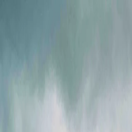
Ми в соцмережах
Info@ig.ua
+38 (056) 794-07-00
UA
Компанія
Продукція
FLOWIX
Сервіс
Галузі