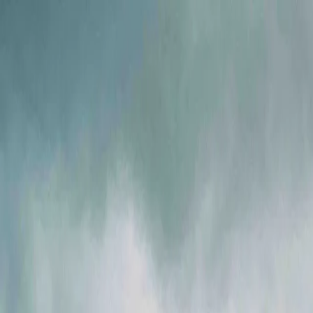
Ми в соцмережах
Info@ig.ua
+38 (056) 794-07-00
UA
Компанія
Продукція
FLOWIX
Сервіс
Галузі