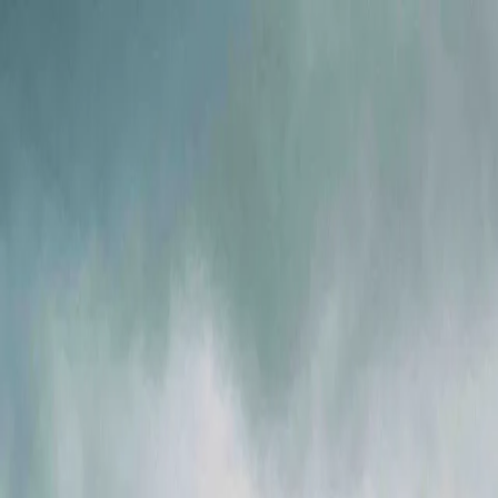
Мы в соцсетях
Info@ig.ua
+38 (056) 794-07-00
RU
Компания
Продукция
FLOWIX
Сервис
Отрасли