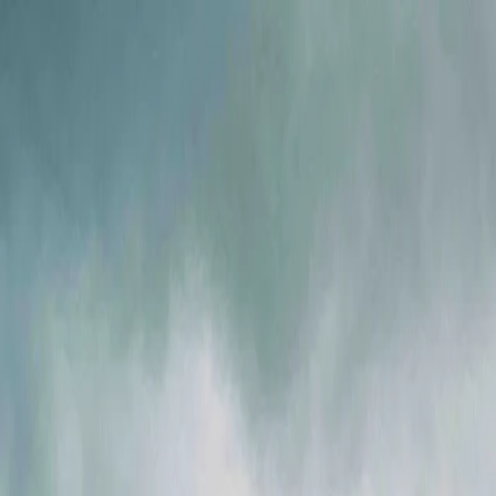
Ми в соцмережах
Info@ig.ua
+38 (056) 794-07-00
UA
Компанія
Продукція
FLOWIX
Сервіс
Галузі