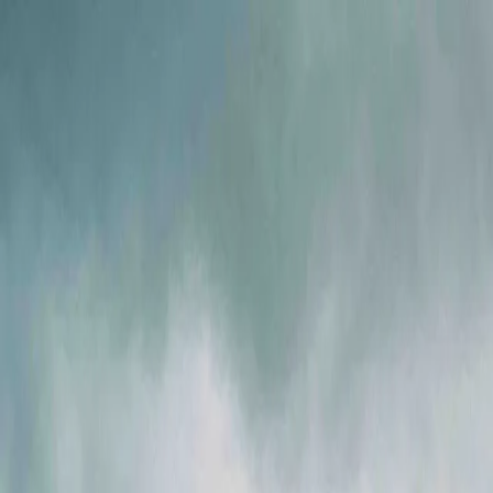
Ми в соцмережах
Info@ig.ua
+38 (056) 794-07-00
UA
Компанія
Продукція
FLOWIX
Сервіс
Галузі