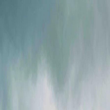
Ми в соцмережах
Info@ig.ua
+38 (056) 794-07-00
UA
Компанія
Продукція
FLOWIX
Сервіс
Галузі