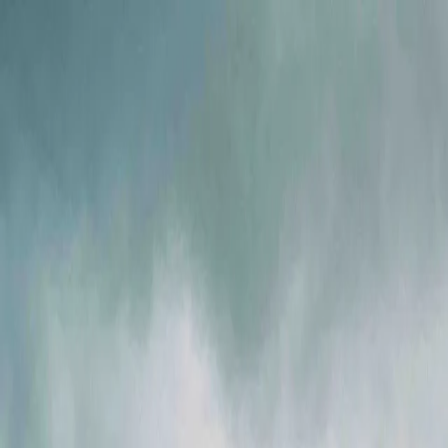
Ми в соцмережах
Info@ig.ua
+38 (056) 794-07-00
UA
Компанія
Продукція
FLOWIX
Сервіс
Галузі