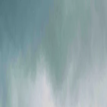
Ми в соцмережах
Info@ig.ua
+38 (056) 794-07-00
UA
Компанія
Продукція
FLOWIX
Сервіс
Галузі