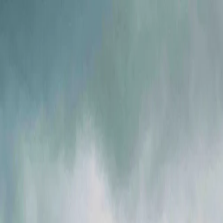
Ми в соцмережах
Info@ig.ua
+38 (056) 794-07-00
UA
Компанія
Продукція
FLOWIX
Сервіс
Галузі