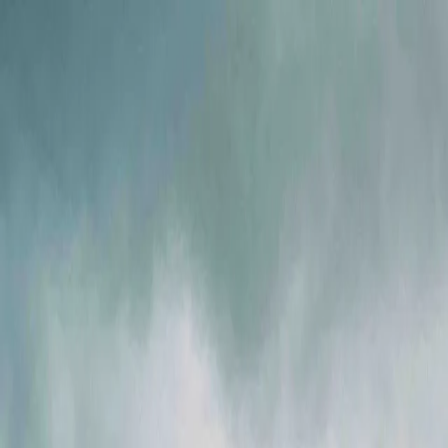
Ми в соцмережах
Info@ig.ua
+38 (056) 794-07-00
UA
Компанія
Продукція
FLOWIX
Сервіс
Галузі